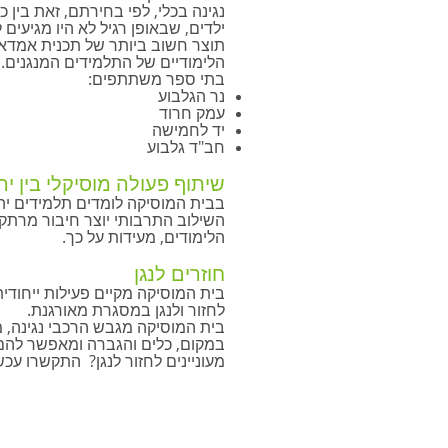
נגינה בכלי, לפי בחירתם, זאת בין 
ילדים, שבאופן רגיל לא היו מגיעי
תוצר חשוב ביותר של תכנית אמדא
הלימודיים של התלמידים המנגנים.
בתי ספר משתתפים:
נר הגלבוע
עמק חרוד
יד לחמישה
חב"ד גלבוע
שיתוף פעולה מוסיקלי בין יה
בבית המוסיקה לומדים תלמידים יה
השילוב התרבותי יוצר חיבור מרתק,
הלימודים, מעידות על כך.
חוזרים לנגן
בית המוסיקה מקיים פעילות ייחודי
לחזור ולנגן במסגרת מאורגנת.
בית המוסיקה מגבש הרכבי נגינה, מ
במקום, כלים והגברה ומאפשר להם ל
מעוניינים לחזור לנגן? התקשרו עכש